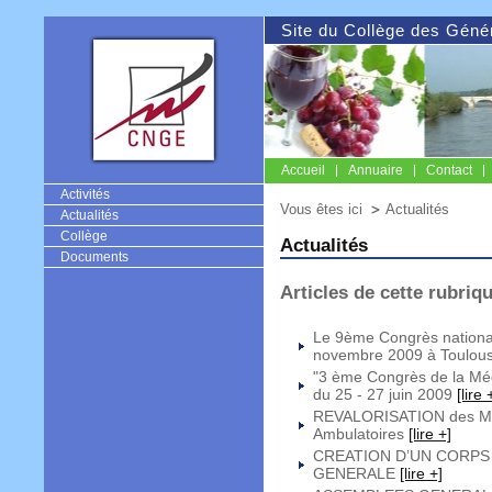
Site du Collège des Géné
Accueil
Annuaire
Contact
CNGE
Activités
Vous êtes ici
Actualités
Actualités
Collège
Actualités
Documents
Articles de cette rubriq
Le 9ème Congrès nationa
novembre 2009 à Toulou
"3 ème Congrès de la Méd
du 25 - 27 juin 2009
[lire 
REVALORISATION des Maît
Ambulatoires
[lire +]
CREATION D’UN CORPS
GENERALE
[lire +]